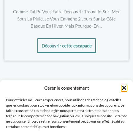
Comme J’ai Pu Vous Faire Découvrir Trouville-Sur- Mer
Sous La Pluie, Je Vous Emmène 2 Jours Sur La Côte
Basque En Hiver. Mais Pourquoi En…
Découvrir cette escapade
Gérer le consentement
Pour offrir les meilleures expériences, nous utilisons des technologies telles
Politique-confidentialités
Travaillons ensemble
que les cookies pour stocker et/ou accéder aux informations des appareils. Le
fait de consentir à ces technologies nous permettra de traiter des données
Tu veux recevoir des nouvelles d'Escapades Amoureuses ?
telles que le comportement de navigation ou les ID uniques sur ce site. Le fait de
ne pas consentir ou de retirer son consentement peut avoir un effet négatif sur
certaines caractéristiques et fonctions.