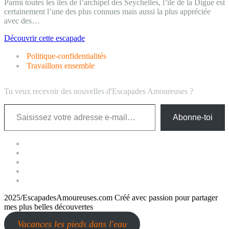
Parmi toutes les îles de l’archipel des Seychelles, l’île de la Digue est
certainement l’une des plus connues mais aussi la plus appréciée
avec des…
La
Découvrir cette escapade
Digue
Politique-confidentialités
:
2
Travaillons ensemble
jours
au
Tu veux recevoir des nouvelles d'Escapades Amoureuses ?
paradis.
Saisissez votre adresse e-mail…
Abonne-toi
2025/EscapadesAmoureuses.com Créé avec passion pour partager
mes plus belles découvertes
Vacances les pieds dans l'eau