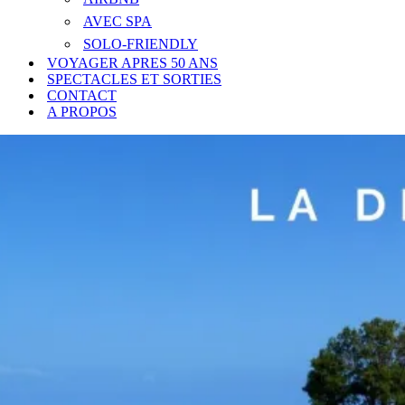
AVEC SPA
SOLO-FRIENDLY
VOYAGER APRES 50 ANS
SPECTACLES ET SORTIES
CONTACT
A PROPOS