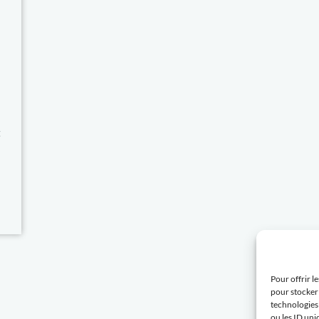
t
Pour offrir l
pour stocker 
technologies
ou les ID uni