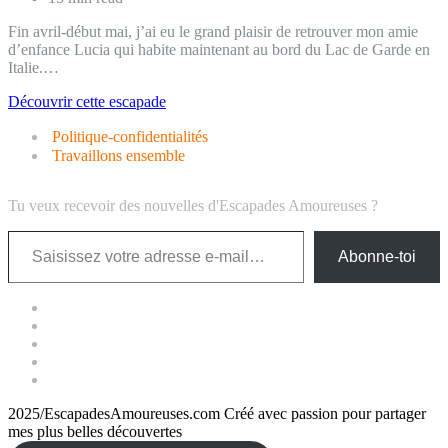
Fin avril-début mai, j’ai eu le grand plaisir de retrouver mon amie
d’enfance Lucia qui habite maintenant au bord du Lac de Garde en
Italie.…
Escapade
Découvrir cette escapade
en
Politique-confidentialités
Italie
au
Travaillons ensemble
bord
du
Tu veux recevoir des nouvelles d'Escapades Amoureuses ?
Lac
de
Saisissez votre adresse e-mail…
Garde.
Abonne-toi
2025/EscapadesAmoureuses.com Créé avec passion pour partager
mes plus belles découvertes