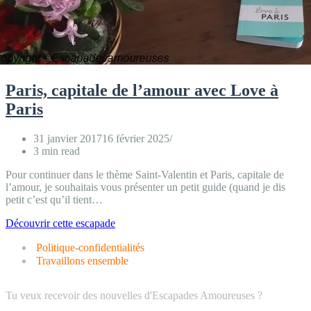
Paris, capitale de l’amour avec Love à
Paris
31 janvier 2017
16 février 2025
3 min read
Pour continuer dans le thème Saint-Valentin et Paris, capitale de
l’amour, je souhaitais vous présenter un petit guide (quand je dis
petit c’est qu’il tient…
Paris,
Découvrir cette escapade
capitale
Politique-confidentialités
de
l’amour
Travaillons ensemble
avec
Love
Tu veux recevoir des nouvelles d'Escapades Amoureuses ?
à
Paris