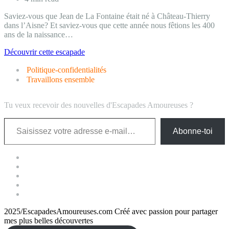
Saviez-vous que Jean de La Fontaine était né à Château-Thierry
dans l’Aisne? Et saviez-vous que cette année nous fêtions les 400
ans de la naissance…
Fêtons
Découvrir cette escapade
les
Politique-confidentialités
400
ans
Travaillons ensemble
de
Jean
Tu veux recevoir des nouvelles d'Escapades Amoureuses ?
de
La
Saisissez votre adresse e-mail…
Fontaine
Abonne-toi
dans
l’Aisne.
2025/EscapadesAmoureuses.com Créé avec passion pour partager
mes plus belles découvertes