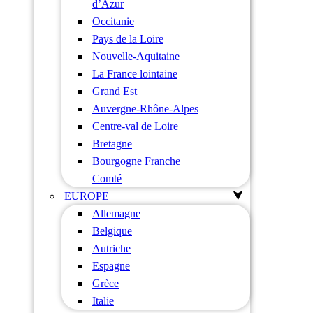
d’Azur
Occitanie
Pays de la Loire
Nouvelle-Aquitaine
La France lointaine
Grand Est
Auvergne-Rhône-Alpes
Centre-val de Loire
Bretagne
Bourgogne Franche
Comté
EUROPE
Allemagne
Belgique
Autriche
Espagne
Grèce
Italie