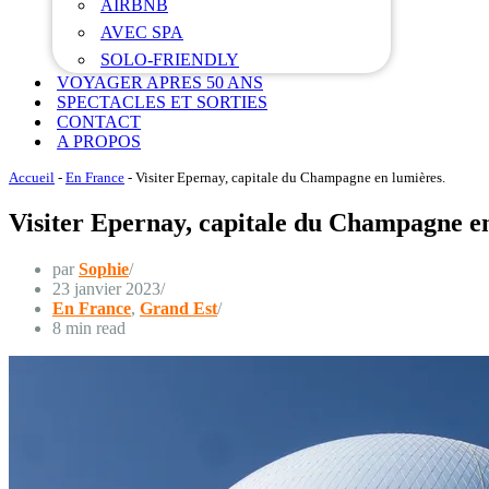
AIRBNB
AVEC SPA
SOLO-FRIENDLY
VOYAGER APRES 50 ANS
SPECTACLES ET SORTIES
CONTACT
A PROPOS
Accueil
-
En France
-
Visiter Epernay, capitale du Champagne en lumières.
Visiter Epernay, capitale du Champagne en
par
Sophie
23 janvier 2023
En France
,
Grand Est
8 min read