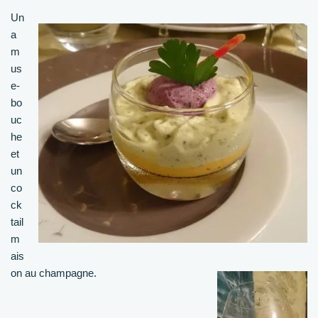
Un
a
m
us
e-
bo
uc
he
et
un
co
ck
tail
m
ais
on au champagne.