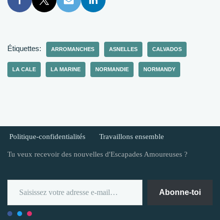
Étiquettes:
ARROMANCHES
ASNELLES
CALVADOS
LA CALE
LA MARINE
NORMANDIE
NORMANDY
Politique-confidentialités
Travaillons ensemble
Tu veux recevoir des nouvelles d'Escapades Amoureuses ?
Abonne-toi