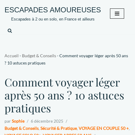
ESCAPADES AMOUREUSES
Aller
Escapades à 2 ou en solo, en France et ailleurs
au
contenu
Accueil
-
Budget & Conseils
-
Comment voyager léger après 50 ans
? 10 astuces pratiques
Comment voyager léger
après 50 ans ? 10 astuces
pratiques
par
Sophie
6 décembre 2025
Budget & Conseils
,
Sécurité & Pratique
,
VOYAGE EN COUPLE 50 +
,