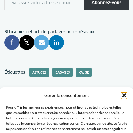
Abonnez-vous
Si tu aimes cet article, partage sur tes réseaux.
Étiquettes:
ASTUCES
BAGAGES
VALISE
Gérer le consentement
Pour offrir les meilleures expériences, nous utilisons des technologies telles
Politique-confidentialités
Travaillons ensemble
que les cookies pour stocker et/ou accéder aux informations des appareils. Le
fait de consentir à ces technologies nous permettra de traiter des données
Tu veux recevoir des nouvelles d'Escapades Amoureuses ?
telles que le comportement de navigation ou les ID uniques sur ce site. Le fait de
ne pas consentir ou de retirer son consentement peut avoir un effet négatif sur