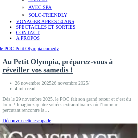
AVEC SPA
SOLO-FRIENDLY
VOYAGER APRES 50 ANS
SPECTACLES ET SORTIES
CONTACT
A PROPOS
Au Petit Olympia, préparez-vous à
réveiller vos samedis !
26 novembre 2025
26 novembre 2025
4 min read
Dès le 29 novembre 2025, le POC fait son grand retour et c’est du
lourd ! Imaginez quatre soirées extraordinaires où l’humour
percutant rencontre la…
Au
Découvrir cette escapade
Petit
Olympia,
préparez-