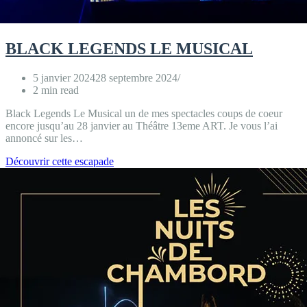
BLACK LEGENDS LE MUSICAL
5 janvier 2024
28 septembre 2024
2 min read
Black Legends Le Musical un de mes spectacles coups de coeur
encore jusqu’au 28 janvier au Théâtre 13eme ART. Je vous l’ai
annoncé sur les…
BLACK
Découvrir cette escapade
LEGENDS
LE
MUSICAL