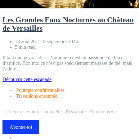
Les Grandes Eaux Nocturnes au Château
de Versailles
18 août 2015
18 septembre 2024
5 min read
Il faut que je vous dise : Namoureux est un passionné de feux
d’artifice. Bon moi ce n’est pas spécialement ma tasse de thé, mais
j’adore…
Les
Découvrir cette escapade
Grandes
Politique-confidentialités
Eaux
Nocturnes
Travaillons ensemble
au
Château
Tu veux recevoir des nouvelles d'Escapades Amoureuses ?
de
Versailles
Abonne-toi